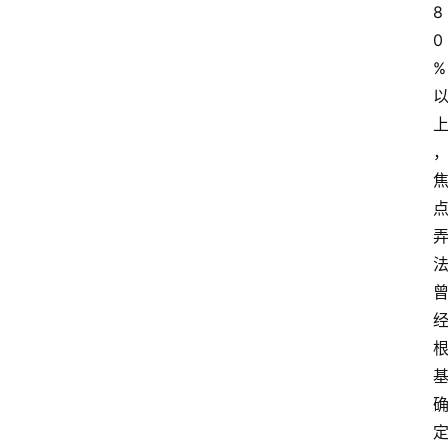
页
8
0
蜀
%
淘
吃
喝
玩
乐
游
戏
登录
注册
工
作