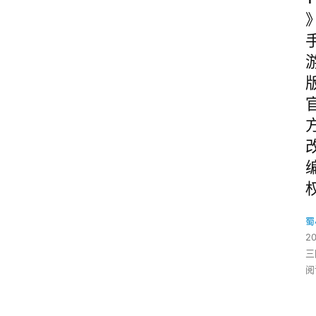
蜀
20
三
阅