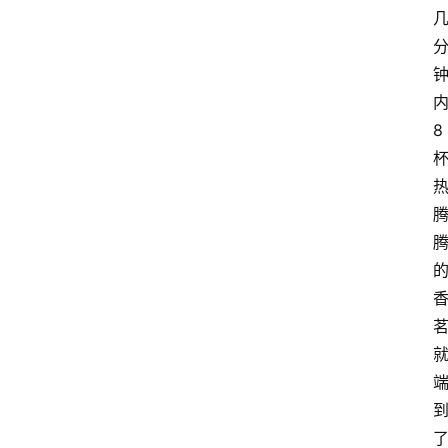
首
页
蜀
8
淘
吃
喝
玩
乐
游
戏
登录
注册
工