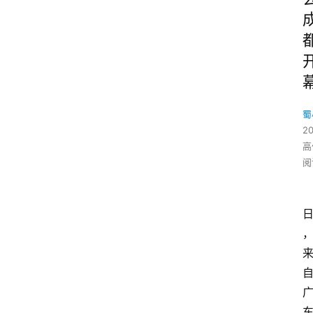
蜀
20
高
阅