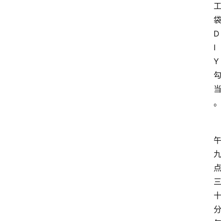
D
I
Y