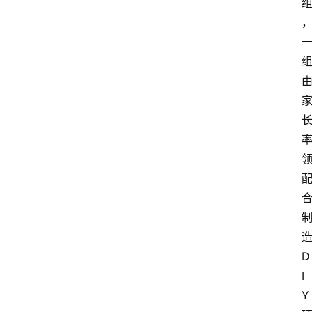
D
I
Y