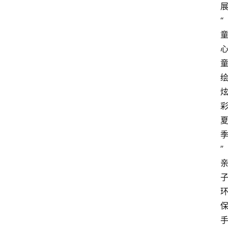
“
绘
”