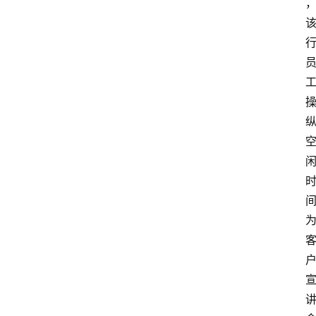
页
蜀
淘
吃
喝
玩
乐
游
戏
登录
注册
工
作