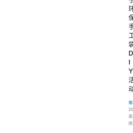
I
Y
蜀
20
高
阅