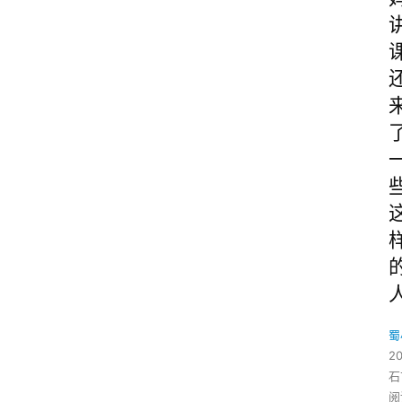
蜀
20
石
阅