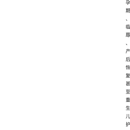
页
蜀
淘
吃
喝
玩
乐
游
戏
登录
注册
工
作