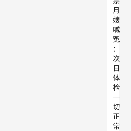
禁
月
嫂
喊
冤
：
次
日
体
检
一
切
正
常