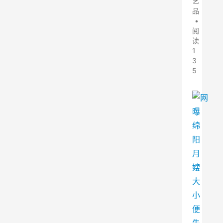
艺
品
•
阅
读
1
3
5