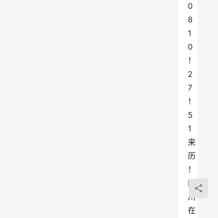
0
8 
1
0
！
2
7
！
5
1
来
历
！
四
川
在