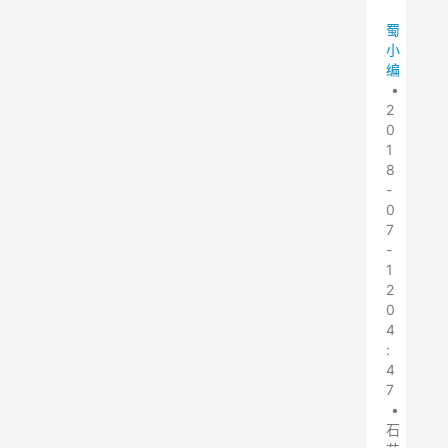
蜀
小
编
•
2
0
1
8
-
0
7
-
1
2
0
4
:
4
7
•
石