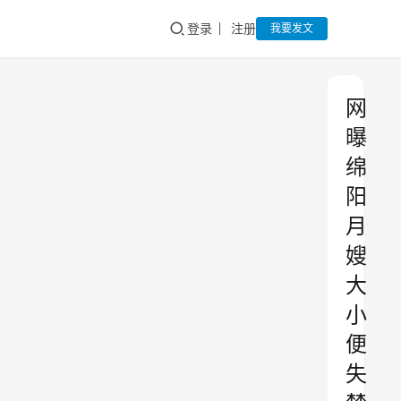
登录
注册
我要发文
网
曝
绵
阳
月
嫂
大
小
便
失